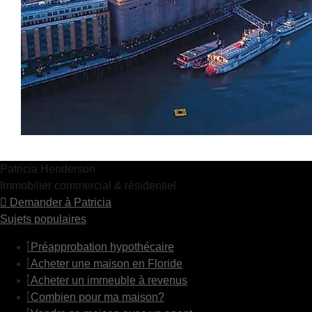
Patricia Henderson
Immobilier commercial & résidentiel
Demander à Patricia
Sujets populaires
Préapprobation hypothécaire
Acheter une maison en Floride
Acheter un immeuble à revenus
Combien pour ma maison?