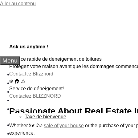
Aller au contenu
Need A Real Estate A
JD COURTIER
Ask us anytime !
Service rapide de déneigement de toitures
Menu
Protégez votre maison avant que les dommages commence
Accueil
Contactez Blizznord
❄️ 🏠 ⚠️
FAQ
Service de déneigement!
Services de Déneigement
Contactez BLIZZNORD
Blogue
Liens utiles
Passionate About Real Estate 
Taxe de bienvenue
Calculatrice
Whether for the
sale of your house
or the purchase of your 
Nous joindre
experience.