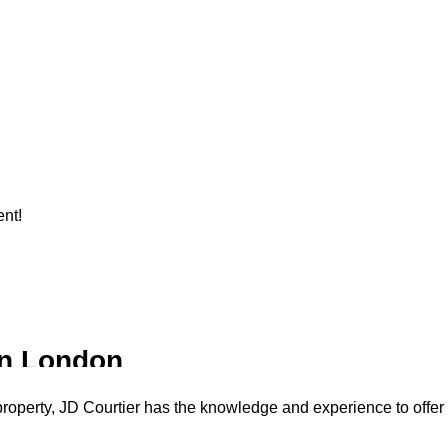
gent In London?
nt!
In London
property, JD Courtier has the knowledge and experience to offer