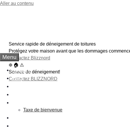
Aller au contenu
Calculatrice Hypothéc
JD COURTIER
Service rapide de déneigement de toitures
Protégez votre maison avant que les dommages commence
Menu
Contactez Blizznord
❄️ 🏠 ⚠️
Accueil
Service de déneigement!
FAQ
Contactez BLIZZNORD
Services de Déneigement
Blogue
Liens utiles
Taxe de bienvenue
Calculatrice
Nous joindre