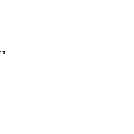
aire Prêt 25 Ans
nt!