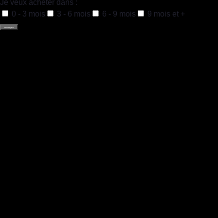
Je veux acheter dans :
0 - 3 mois
3 - 6 mois
6 - 9 mois
9 mois et +
envoyez