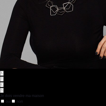
Je dois vendre ma maison
oui
non