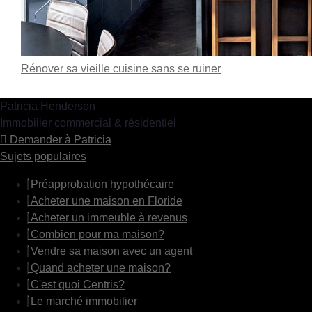
Rénover sa vieille cuisine sans se ruiner
Patricia Henderson
Immobilier commercial & résidentiel
Demander à Patricia
Sujets populaires
Préapprobation hypothécaire
Acheter une maison en Floride
Acheter un immeuble à revenus
Combien pour ma maison?
Vendre sa maison avec un agent
Quand acheter une maison?
C'est quoi Centris?
Le marché immobilier